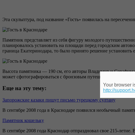
Эта скульптура, под название «Гость» появилась на пересечени
Памятник представляет из себя фигуру молодого путешественн
планировалось установить на площади перед городским автовок
граница Екатеринодара, то было принято решение установить е
Высота памятника — 190 см, его авторы Владимир и Серафима
может сфотографироваться с бронзовым путешественником.
Your browser is
Еще на эту тему:
http://support.
Запорожские казаки пишут письмо турецкому султану
В сентябре 2008 года в Краснодаре появился необычный памя
Памятник кошельку
В сентябре 2008 года Краснодар отпраздновал свое 215-летие. 