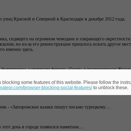
и улиц Красной и Северной в Краснодаре в декабре 2012 года.
ика, сидящего на огромном чемодане и озирающего окрестности
залом, но из-за его реконструкции пришлось искать другое мест
го именно здесь.
 Золотухины, а отливали фигуру «Гостя» в подмосковном Жуков
 blocking some features of this website. Please follow the instru
heateor.com/browser-blocking-social-features/
to unblock these.
тник - «Запорожские казаки пишут письмо турецкому…
В этот день в городе появился памятник…