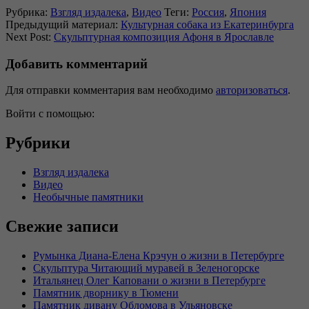
Рубрика:
Взгляд издалека
,
Видео
Теги:
Россия
,
Япония
Предыдущий материал:
Культурная собака из Екатеринбурга
Next Post:
Скульптурная композиция Афоня в Ярославле
Добавить комментарий
Для отправки комментария вам необходимо
авторизоваться
.
Войти с помощью:
Рубрики
Взгляд издалека
Видео
Необычные памятники
Свежие записи
Румынка Диана-Елена Крэчун о жизни в Петербурге
Скульптура Читающий муравей в Зеленогорске
Итальянец Олег Каповани о жизни в Петербурге
Памятник дворнику в Тюмени
Памятник дивану Обломова в Ульяновске