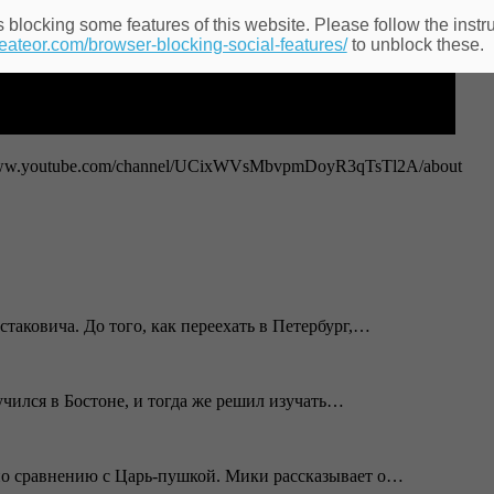
 blocking some features of this website. Please follow the instru
heateor.com/browser-blocking-social-features/
to unblock these.
/www.youtube.com/channel/UCixWVsMbvpmDoyR3qTsTl2A/about
таковича. До того, как переехать в Петербург,…
чился в Бостоне, и тогда же решил изучать…
по сравнению с Царь-пушкой. Мики рассказывает о…