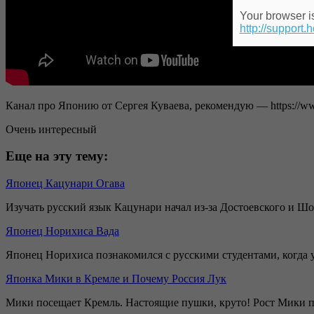
Your browser is
http://support.
Канал про Японию от Сергея Куваева, рекомендую — https:/
Очень интересный
Еще на эту тему:
Японец Кацунари Огава
Изучать русский язык Кацунари начал из-за Достоевского и Шос
Японец Норихиса Вада
Японец Норихиса познакомился с русскими студентами, когда у
Японка Мики в Кремле и Почему Россия Лук
Мики посещает Кремль. Настоящие пушки, круто! Рост Мики 